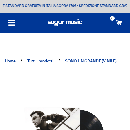
STANDARD GRATUITA IN ITALIA SOPRA I 70€
• SPEDIZIONE STANDARD GRATUITA I
0
Ca
Home
/
Tutti i prodotti
/
SONO UN GRANDE (VINILE)