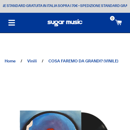
 STANDARD GRATUITA IN ITALIA SOPRA I 70€
• SPEDIZIONE STANDARD GRATUITA I
0
Ca
Home
/
Vinili
/
COSA FAREMO DA GRANDI? (VINILE)