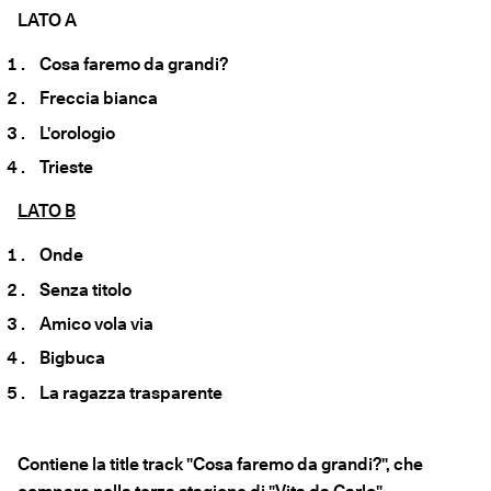
LATO A
Cosa faremo da grandi?
Freccia bianca
L'orologio
Trieste
LATO B
Onde
Senza titolo
Amico vola via
Bigbuca
La ragazza trasparente
Contiene la title track "Cosa faremo da grandi?", che