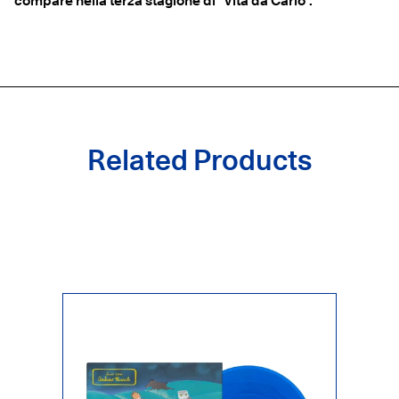
compare nella terza stagione di "Vita da Carlo".
Related Products