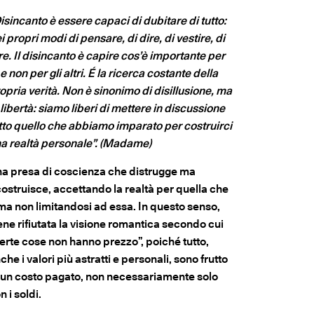
isincanto è essere capaci di dubitare di tutto:
i propri modi di pensare, di dire, di vestire, di
re. Il disincanto è capire cos’è importante per
 e non per gli altri. É la ricerca costante della
opria verità. Non è sinonimo di disillusione, ma
 libertà: siamo liberi di mettere in discussione
tto quello che abbiamo imparato per costruirci
a realtà personale”. (Madame)
a presa di coscienza che distrugge ma
costruisce, accettando la realtà per quella che
ma non limitandosi ad essa. In questo senso,
ene rifiutata la visione romantica secondo cui
erte cose non hanno prezzo”, poiché tutto,
che i valori più astratti e personali, sono frutto
 un costo pagato, non necessariamente solo
n i soldi.