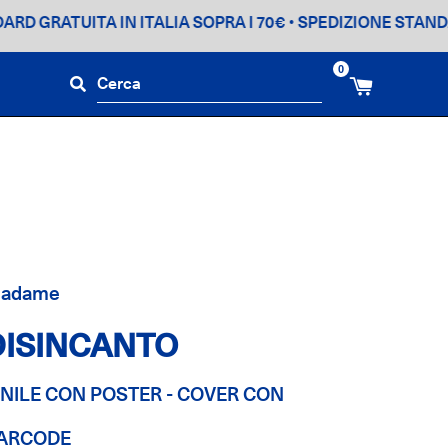
ATUITA IN ITALIA SOPRA I 70€
• SPEDIZIONE STANDARD GR
0
adame
DISINCANTO
INILE CON POSTER - COVER CON
ARCODE