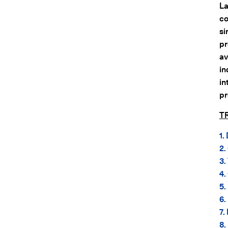
La
co
si
pr
av
in
in
pr
T
1.
2.
3.
4.
5.
6.
7.
8.