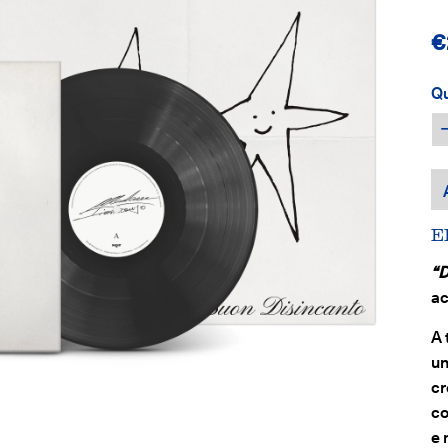
€
Qu
E
“D
ac
A 
un
cr
co
e 