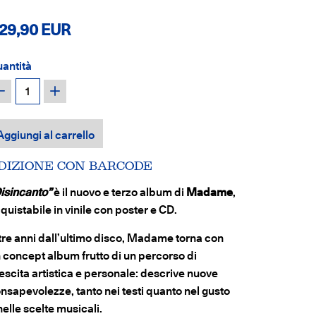
29,90 EUR
antità
−
+
Aggiungi al carrello
DIZIONE CON BARCODE
isincanto”
è il nuovo e terzo album di
Madame
,
quistabile in vinile con poster e CD.
tre anni dall’ultimo disco, Madame torna con
 concept album frutto di un percorso di
escita artistica e personale: descrive nuove
nsapevolezze, tanto nei testi quanto nel gusto
nelle scelte musicali.