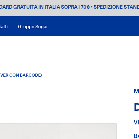
ATUITA IN ITALIA SOPRA I 70€
• SPEDIZIONE STANDARD GR
atti
Gruppo Sugar
COVER CON BARCODE)
M
V
B