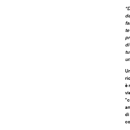
“D
de
fa
te
pr
di
tu
un
Un
ri
è 
vi
“c
an
di
co