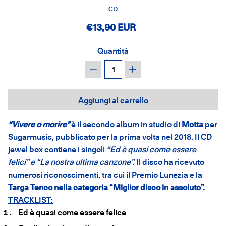
CD
€13,90 EUR
Quantità
−
+
Aggiungi al carrello
“Vivere o
m
orire”
è il secondo album in studio di
Motta
per
Sugarmusic
, pubblicato per la prima volta nel 2018. Il CD
jewel box contiene i singoli
“Ed è quasi come essere
felici”
e
“La nostra ultima canzone”
.
Il disco ha ricevuto
numerosi riconoscimenti, tra cui il
Premio Lunezia
e la
Targa Ten
c
o
nella categoria “Miglior disco in assoluto”.
TRACKLIST:
Ed è quasi come essere felice