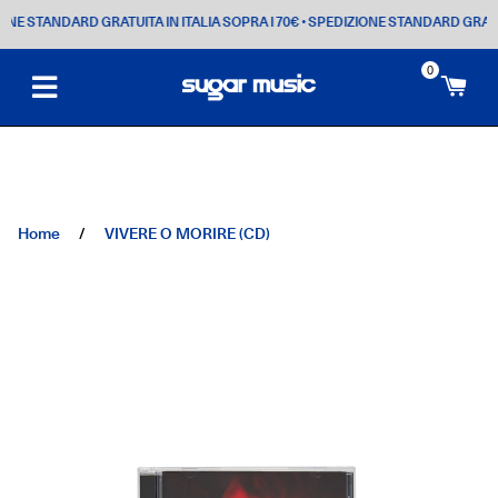
E STANDARD GRATUITA IN ITALIA SOPRA I 70€
• SPEDIZIONE STANDARD GRATUITA
0
Ca
Home
/
VIVERE O MORIRE (CD)