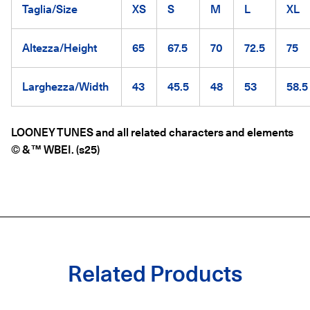
Taglia/Size
XS
S
M
L
XL
Altezza/Height
65
67.5
70
72.5
75
Larghezza/Width
43
45.5
48
53
58.5
LOONEY TUNES and all related characters and elements
© & ™ WBEI. (s25)
Related Products