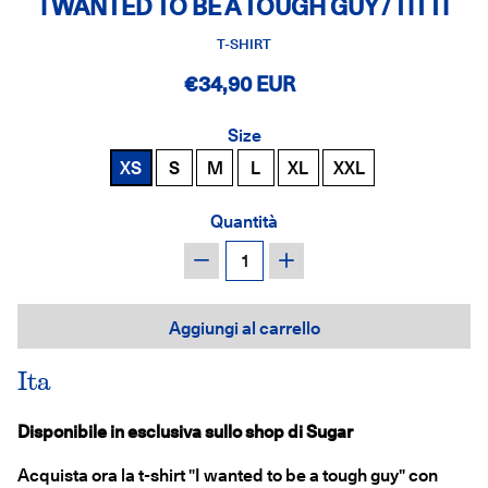
I WANTED TO BE A TOUGH GUY / TITTI
T-SHIRT
€34,90 EUR
Size
XS
S
M
L
XL
XXL
Quantità
−
+
Aggiungi al carrello
Ita
Disponibile in esclusiva sullo shop di Sugar
Acquista ora la t-shirt "I wanted to be a tough guy" con