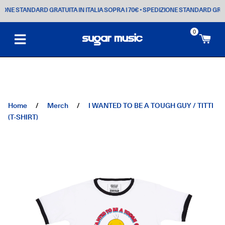
NE STANDARD GRATUITA IN ITALIA SOPRA I 70€
• SPEDIZIONE STANDARD GRATUIT
0
Ca
Home
/
Merch
/
I WANTED TO BE A TOUGH GUY / TITTI
(T-SHIRT)