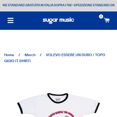
NE STANDARD GRATUITA IN ITALIA SOPRA I 70€
• SPEDIZIONE STANDARD GRATUIT
0
Ca
Home
/
Merch
/
VOLEVO ESSERE UN DURO / TOPO
GIGIO (T-SHIRT)