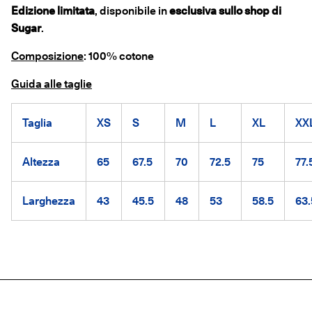
Edizione limitata
, disponibile in
esclusiva sullo shop di
Sugar
.
Composizione
: 100% cotone
Guida alle taglie
Taglia
XS
S
M
L
XL
XX
Altezza
65
67.5
70
72.5
75
77.
Larghezza
43
45.5
48
53
58.5
63.